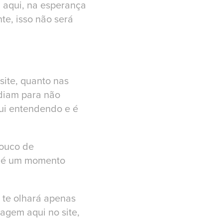
m aqui, na esperança
nte, isso não será
 site, quanto nas
ediam para não
fui entendendo e é
pouco de
o, é um momento
 te olhará apenas
gem aqui no site,