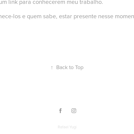
um link para conhecerem meu trabalho.
hece-los e quem sabe, estar presente nesse momen
↑
Back to Top
Rafael Yugi